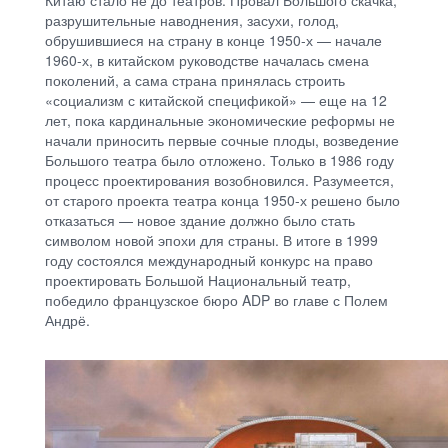
Китаю стало не до театров. Провал Большого скачка,
разрушительные наводнения, засухи, голод,
обрушившиеся на страну в конце 1950-х — начале
1960-х, в китайском руководстве началась смена
поколений, а сама страна принялась строить
«социализм с китайской спецификой» — еще на 12
лет, пока кардинальные экономические реформы не
начали приносить первые сочные плоды, возведение
Большого театра было отложено. Только в 1986 году
процесс проектирования возобновился. Разумеется,
от старого проекта театра конца 1950-х решено было
отказаться — новое здание должно было стать
символом новой эпохи для страны. В итоге в 1999
году состоялся международный конкурс на право
проектировать Большой Национальный театр,
победило французское бюро ADP во главе с Полем
Андрё.