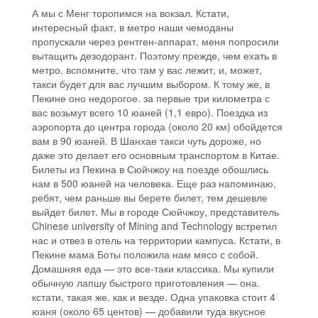
А мы с Менг торопимся на вокзал. Кстати,
интересный факт, в метро наши чемоданы
пропускали через рентген-аппарат, меня попросили
вытащить дезодорант. Поэтому прежде, чем ехать в
метро, вспомните, что там у вас лежит, и, может,
такси будет для вас лучшим выбором. К тому же, в
Пекине оно недорогое. за первые три километра с
вас возьмут всего 10 юаней (1,1 евро). Поездка из
аэропорта до центра города (около 20 км) обойдется
вам в 90 юаней. В Шанхае такси чуть дороже, но
даже это делает его основным транспортом в Китае.
Билеты из Пекина в Сюйчжоу на поезде обошлись
нам в 500 юаней на человека. Еще раз напоминаю,
ребят, чем раньше вы берете билет, тем дешевле
выйдет билет. Мы в городе Сюйчжоу, представитель
Chinese university of Mining and Technology встретил
нас и отвез в отель на территории кампуса. Кстати, в
Пекине мама Боты положила нам мясо с собой.
Домашняя еда — это все-таки классика. Мы купили
обычную лапшу быстрого приготовления — она.
кстати, такая же, как и везде. Одна упаковка стоит 4
юаня (около 65 центов) — добавили туда вкусное