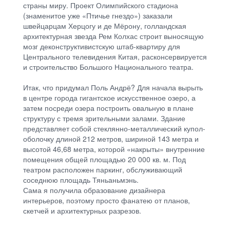
страны миру. Проект Олимпийского стадиона
(знаменитое уже «Птичье гнездо») заказали
швейцарцам Херцогу и де Мёрону, голландская
архитектурная звезда Рем Колхас строит выносящую
мозг деконструктивистскую штаб-квартиру для
Центрального телевидения Китая, расконсервируется
и строительство Большого Национального театра.
Итак, что придумал Поль Андрё? Для начала вырыть
в центре города гигантское искусственное озеро, а
затем посреди озера построить овальную в плане
структуру с тремя зрительными залами. Здание
представляет собой стеклянно-металлический купол-
оболочку длиной 212 метров, шириной 143 метра и
высотой 46,68 метра, которой «накрыты» внутренние
помещения общей площадью 20 000 кв. м. Под
театром расположен паркинг, обслуживающий
соседнюю площадь Тяньаньмэнь.
Сама я получила образование дизайнера
интерьеров, поэтому просто фанатею от планов,
скетчей и архитектурных разрезов.