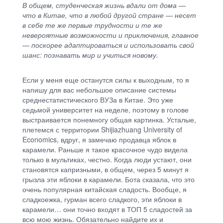
В общем, студенческая жизнь вдали от дома —
что в Китае, что в любой другой стране — несет
в себе те же первые трудности и те же
невероятные возможности и приключения, главное
— поскорее адаптироваться и использовать свой
шанс: познавать мир и учиться новому.
Если у меня еще останутся силы к выходным, то я
напишу для вас небольшое описание системы
среднестатистического ВУЗа в Китае. Это уже
седьмой университет на неделе, поэтому в голове
выстраивается понемногу общая картинка. Усталые,
плетемся с территории Shijiazhuang University of
Economics, вдруг, я замечаю продавца яблок в
карамели. Раньше я такое красочное чудо видела
только в мультиках, честно. Когда люди устают, они
становятся капризными, в общем, через 5 минут я
грызла эти яблоки в карамели. Бота сказала, что это
очень популярная китайская сладость. Вообще, я
сладкоежка, гурман всего сладкого, эти яблоки в
карамели… они точно входят в ТОП 5 сладостей за
всю мою жизнь. Обязательно найдите их и