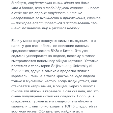
В общем, студенческая жизнь вдали от дома —
что в Китае, что в любой другой стране — несет
в себе те же первые трудности и те же
невероятные возможности и приключения, главное
— поскорее адаптироваться и использовать свой
шанс: познавать мир и учиться новому.
Если у меня еще останутся силы к выходным, то я
напишу для вас небольшое описание системы
среднестатистического ВУЗа в Китае. Это уже
седьмой университет на неделе, поэтому в голове
выстраивается понемногу общая картинка. Усталые,
плетемся с территории Shijiazhuang University of
Economics, вдруг, я замечаю продавца яблок в
карамели. Раньше я такое красочное чудо видела
только в мультиках, честно. Когда люди устают, они
становятся капризными, в общем, через 5 минут я
грызла эти яблоки в карамели. Бота сказала, что это
очень популярная китайская сладость. Вообще, я
сладкоежка, гурман всего сладкого, эти яблоки в
карамели… они точно входят в ТОП 5 сладостей за
всю мою жизнь. Обязательно найдите их и